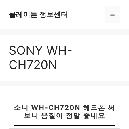
컨
텐
클레이튼 정보센터
메
츠
로
뉴
건
너
SONY WH-
뛰
기
CH720N
소니 WH-CH720N 헤드폰 써
보니 음질이 정말 좋네요