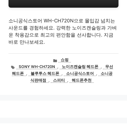
소니공식스토어 WH-CH720N으로 몰입감 넘치는
사운드를 경험하세요. 강력한 노이즈캔슬링과 가벼
운 착용감으로 최고의 편안함을 선사합니다. 지금
바로 만나보세요.
카
쇼핑
테
태
SONY WH-CH720N
,
노이즈캔슬링 헤드폰
,
무선
고
그
헤드폰
,
블루투스 헤드폰
,
소니공식스토어
,
소니공
리
식판매점
,
스피티
,
헤드폰추천