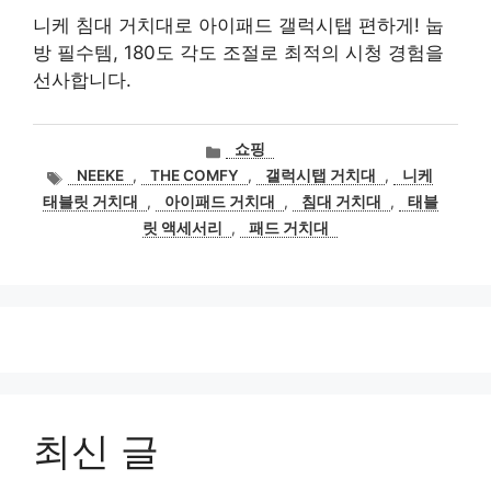
니케 침대 거치대로 아이패드 갤럭시탭 편하게! 눕
방 필수템, 180도 각도 조절로 최적의 시청 경험을
선사합니다.
카
쇼핑
테
태
NEEKE
,
THE COMFY
,
갤럭시탭 거치대
,
니케
고
그
태블릿 거치대
,
아이패드 거치대
,
침대 거치대
,
태블
리
릿 액세서리
,
패드 거치대
최신 글