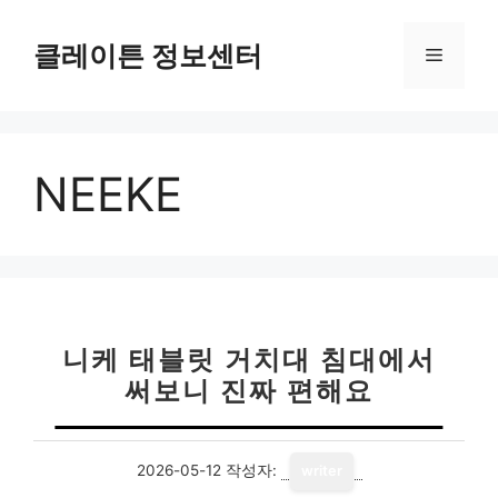
컨
텐
클레이튼 정보센터
메
츠
로
뉴
건
너
NEEKE
뛰
기
니케 태블릿 거치대 침대에서
써보니 진짜 편해요
2026-05-12
작성자:
writer