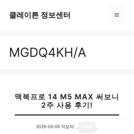
컨
텐
클레이튼 정보센터
메
츠
로
뉴
건
너
MGDQ4KH/A
뛰
기
맥북프로 14 M5 MAX 써보니
2주 사용 후기!
2026-06-06
작성자:
writer