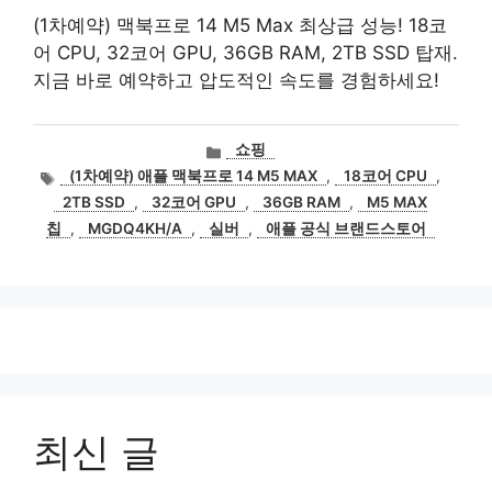
(1차예약) 맥북프로 14 M5 Max 최상급 성능! 18코
어 CPU, 32코어 GPU, 36GB RAM, 2TB SSD 탑재.
지금 바로 예약하고 압도적인 속도를 경험하세요!
카
쇼핑
테
태
(1차예약) 애플 맥북프로 14 M5 MAX
,
18코어 CPU
,
고
그
2TB SSD
,
32코어 GPU
,
36GB RAM
,
M5 MAX
리
칩
,
MGDQ4KH/A
,
실버
,
애플 공식 브랜드스토어
최신 글