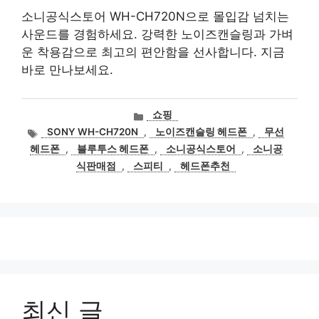
소니공식스토어 WH-CH720N으로 몰입감 넘치는
사운드를 경험하세요. 강력한 노이즈캔슬링과 가벼
운 착용감으로 최고의 편안함을 선사합니다. 지금
바로 만나보세요.
카
쇼핑
테
태
SONY WH-CH720N
,
노이즈캔슬링 헤드폰
,
무선
고
그
헤드폰
,
블루투스 헤드폰
,
소니공식스토어
,
소니공
리
식판매점
,
스피티
,
헤드폰추천
최신 글