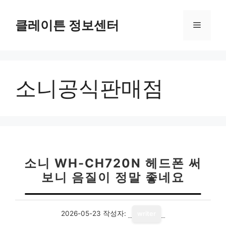
컨
텐
클레이튼 정보센터
메
츠
로
뉴
건
너
소니공식판매점
뛰
기
소니 WH-CH720N 헤드폰 써
보니 음질이 정말 좋네요
2026-05-23
작성자:
writer