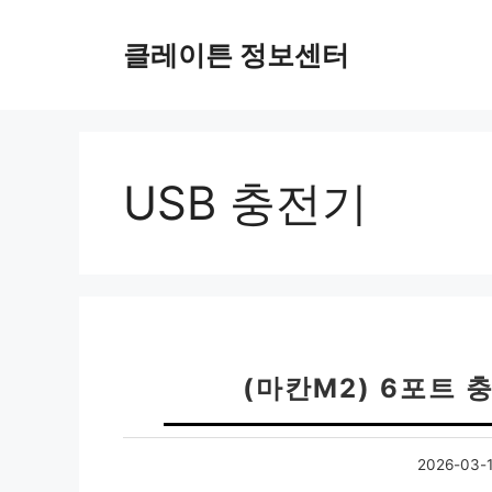
컨
텐
클레이튼 정보센터
츠
로
건
너
뛰
USB 충전기
기
(마칸M2) 6포트 
2026-03-