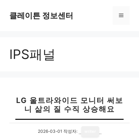
컨
텐
클레이튼 정보센터
메
츠
로
뉴
건
너
IPS패널
뛰
기
LG 울트라와이드 모니터 써보
니 삶의 질 수직 상승해요
2026-03-01
작성자:
writer