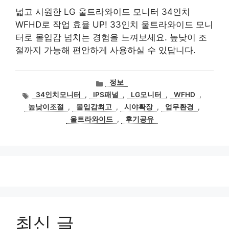
넓고 시원한 LG 울트라와이드 모니터 34인치
WFHD로 작업 효율 UP! 33인치 울트라와이드 모니
터로 몰입감 넘치는 경험을 느껴보세요. 높낮이 조
절까지 가능해 편안하게 사용하실 수 있답니다.
카
정보
테
태
34인치모니터
,
IPS패널
,
LG모니터
,
WFHD
,
고
그
높낮이조절
,
몰입감최고
,
시야확장
,
업무환경
,
리
울트라와이드
,
후기공유
최신 글