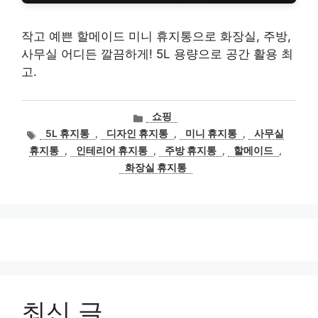
작고 예쁜 할메이드 미니 휴지통으로 화장실, 주방,
사무실 어디든 깔끔하게! 5L 용량으로 공간 활용 최
고.
카
쇼핑
테
태
5L 휴지통
,
디자인 휴지통
,
미니 휴지통
,
사무실
고
그
휴지통
,
인테리어 휴지통
,
주방 휴지통
,
할메이드
,
리
화장실 휴지통
최신 글