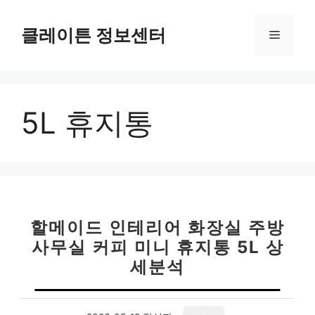
컨
텐
클레이튼 정보센터
메
츠
로
뉴
건
너
5L 휴지통
뛰
기
할메이드 인테리어 화장실 주방
사무실 커피 미니 휴지통 5L 상
세분석