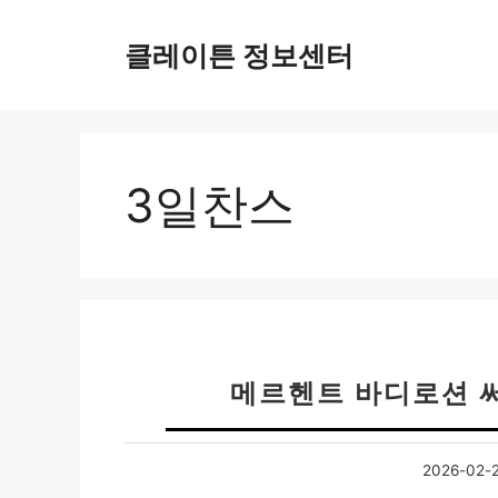
컨
텐
클레이튼 정보센터
츠
로
건
너
뛰
3일찬스
기
메르헨트 바디로션 
2026-02-