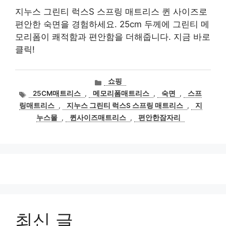
지누스 그린티 럭스S 스프링 매트리스 퀸 사이즈로
편안한 숙면을 경험하세요. 25cm 두께에 그린티 메
모리폼이 쾌적함과 편안함을 더해줍니다. 지금 바로
클릭!
카
쇼핑
테
태
25CM매트리스
,
메모리폼매트리스
,
숙면
,
스프
고
그
링매트리스
,
지누스 그린티 럭스S 스프링 매트리스
,
지
리
누스몰
,
퀸사이즈매트리스
,
편안한잠자리
최신 글