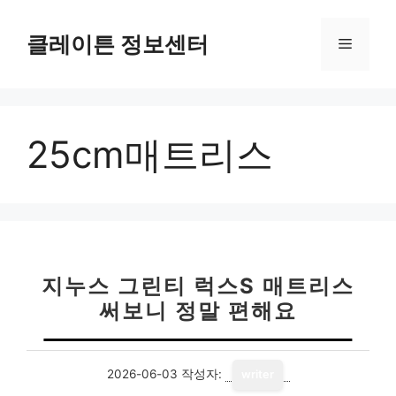
컨
텐
클레이튼 정보센터
메
츠
로
뉴
건
너
25cm매트리스
뛰
기
지누스 그린티 럭스S 매트리스
써보니 정말 편해요
2026-06-03
작성자:
writer