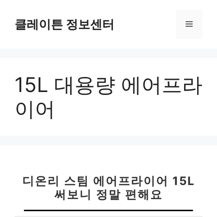
컨
텐
클레이튼 정보센터
메
츠
로
뉴
건
너
15L 대용량 에어프라
뛰
기
이어
디온리 스팀 에어프라이어 15L
써보니 정말 편해요