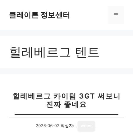
컨
텐
클레이튼 정보센터
메
츠
로
뉴
건
너
힐레베르그 텐트
뛰
기
힐레베르그 카이텀 3GT 써보니
진짜 좋네요
2026-06-02
작성자:
writer