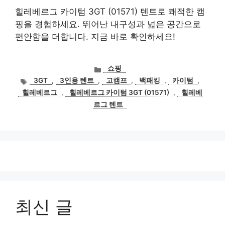
힐레베르그 카이텀 3GT (01571) 텐트로 쾌적한 캠
핑을 경험하세요. 뛰어난 내구성과 넓은 공간으로
편안함을 더합니다. 지금 바로 확인하세요!
카
쇼핑
테
태
3GT
,
3인용 텐트
,
고캠프
,
백패킹
,
카이텀
,
고
그
힐레베르그
,
힐레베르그 카이텀 3GT (01571)
,
힐레베
리
르그 텐트
최신 글