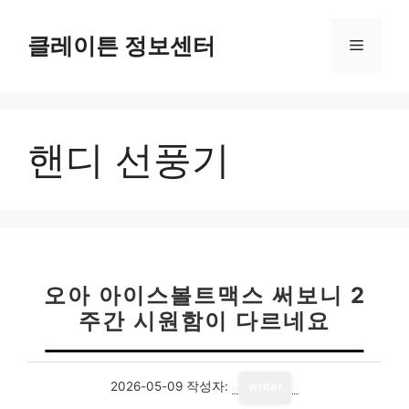
컨
텐
클레이튼 정보센터
메
츠
로
뉴
건
너
핸디 선풍기
뛰
기
오아 아이스볼트맥스 써보니 2
주간 시원함이 다르네요
2026-05-09
작성자:
writer