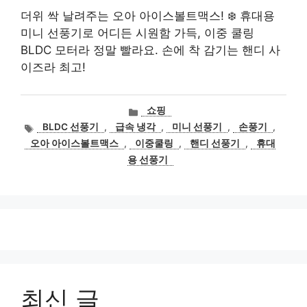
더위 싹 날려주는 오아 아이스볼트맥스! ❄️ 휴대용
미니 선풍기로 어디든 시원함 가득, 이중 쿨링
BLDC 모터라 정말 빨라요. 손에 착 감기는 핸디 사
이즈라 최고!
카
쇼핑
테
태
BLDC 선풍기
,
급속 냉각
,
미니 선풍기
,
손풍기
,
고
그
오아 아이스볼트맥스
,
이중쿨링
,
핸디 선풍기
,
휴대
리
용 선풍기
최신 글