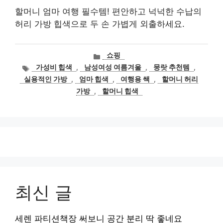
할머니 엄마 여행 필수템! 편안하고 넉넉한 수납의
허리 가방 힙색으로 두 손 가볍게 외출하세요.
카
쇼핑
테
태
가성비 힙색
,
남성여성 여름겨울
,
뭉랏 추천템
,
고
그
실용적인 가방
,
엄마 힙색
,
여행용 쌕
,
할머니 허리
리
가방
,
할머니 힙색
최신 글
세렌 파티션책장 써보니 공간 분리 딱 좋네요