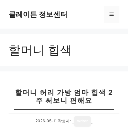
컨
텐
클레이튼 정보센터
메
츠
로
뉴
건
너
할머니 힙색
뛰
기
할머니 허리 가방 엄마 힙색 2
주 써보니 편해요
2026-05-11
작성자:
writer