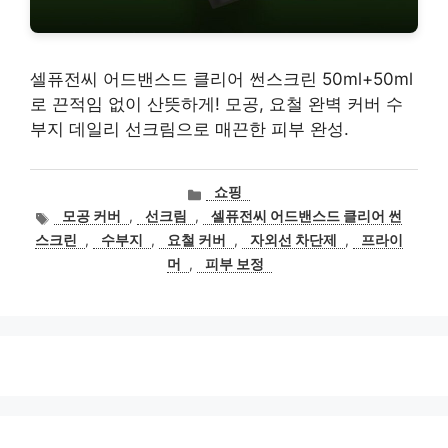
셀퓨전씨 어드밴스드 클리어 썬스크린 50ml+50ml
로 끈적임 없이 산뜻하게! 모공, 요철 완벽 커버 수
부지 데일리 선크림으로 매끈한 피부 완성.
카
쇼핑
테
태
모공 커버
,
선크림
,
셀퓨전씨 어드밴스드 클리어 썬
고
그
스크린
,
수부지
,
요철 커버
,
자외선 차단제
,
프라이
리
머
,
피부 보정