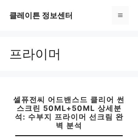
컨
텐
클레이튼 정보센터
메
츠
로
뉴
건
너
프라이머
뛰
기
셀퓨전씨 어드밴스드 클리어 썬
스크린 50ML+50ML 상세분
석: 수부지 프라이머 선크림 완
벽 분석