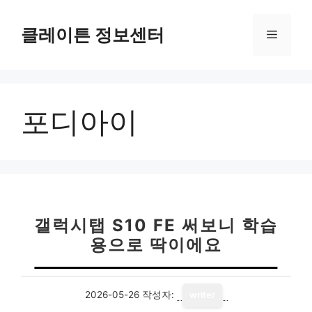
컨
텐
클레이튼 정보센터
메
츠
로
뉴
건
너
포디아이
뛰
기
갤럭시탭 S10 FE 써보니 학습
용으로 딱이에요
2026-05-26
작성자:
writer