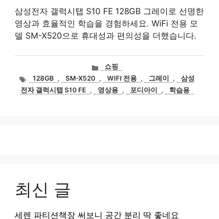
삼성전자 갤럭시탭 S10 FE 128GB 그레이로 선명한
영상과 효율적인 학습을 경험하세요. WiFi 전용 모
델 SM-X520으로 휴대성과 편의성을 더했습니다.
카
쇼핑
테
태
128GB
,
SM-X520
,
WIFI 전용
,
그레이
,
삼성
고
그
전자 갤럭시탭 S10 FE
,
영상용
,
포디아이
,
학습용
리
최신 글
세렌 파티션책장 써보니 공간 분리 딱 좋네요