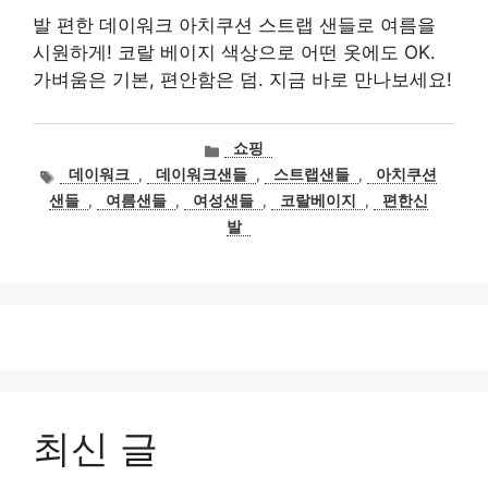
발 편한 데이워크 아치쿠션 스트랩 샌들로 여름을
시원하게! 코랄 베이지 색상으로 어떤 옷에도 OK.
가벼움은 기본, 편안함은 덤. 지금 바로 만나보세요!
카
쇼핑
테
태
데이워크
,
데이워크샌들
,
스트랩샌들
,
아치쿠션
고
그
샌들
,
여름샌들
,
여성샌들
,
코랄베이지
,
편한신
리
발
최신 글