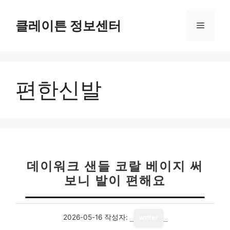
컨
텐
클레이튼 정보센터
메
츠
로
뉴
건
너
편한신발
뛰
기
데이워크 샌들 코랄 베이지 써
보니 발이 편해요
2026-05-16
작성자:
writer