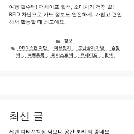
여행 필수템! 팩세이프 힙색, 소매치기 걱정 끝!
RFID 차단으로 카드 정보도 안전하게. 가볍고 편안
해서 활동할 때 최고예요.
카
정보
테
태
RFID 스캔 차단
,
더브릿지
,
도난방지 가방
,
슬링
고
그
백
,
여행용품
,
웨이스트 백
,
팩세이프
,
힙색
리
최신 글
세렌 파티션책장 써보니 공간 분리 딱 좋네요