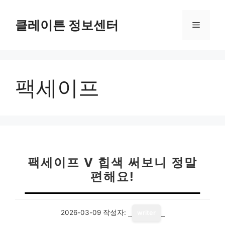
컨
텐
클레이튼 정보센터
메
츠
로
뉴
건
너
팩세이프
뛰
기
팩세이프 V 힙색 써보니 정말
편해요!
2026-03-09
작성자:
writer