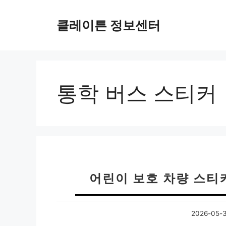
컨
텐
클레이튼 정보센터
츠
로
건
너
뛰
통학 버스 스티커
기
어린이 보호 차량 스티
2026-05-