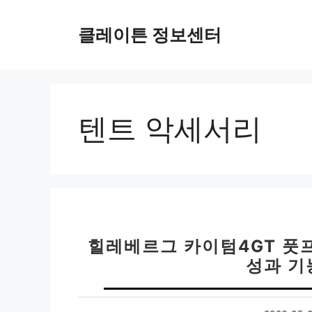
컨
텐
클레이튼 정보센터
츠
로
건
너
뛰
텐트 악세서리
기
힐레베르그 카이텀4GT 풋프린
성과 기