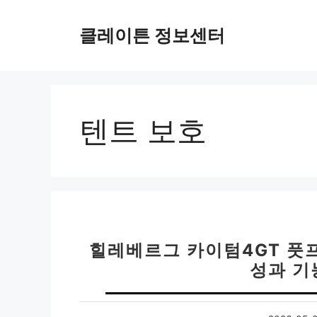
컨
텐
클레이튼 정보센터
츠
로
건
너
뛰
텐트 보호
기
힐레베르그 카이텀4GT 풋프린
성과 기