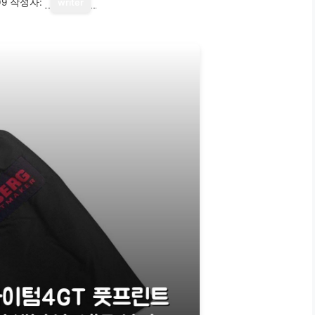
09
작성자:
writer