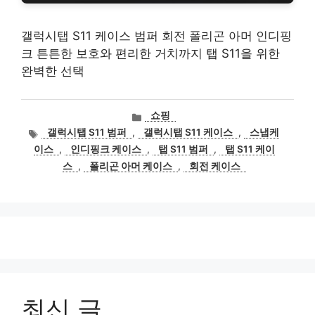
갤럭시탭 S11 케이스 범퍼 회전 폴리곤 아머 인디핑
크 튼튼한 보호와 편리한 거치까지 탭 S11을 위한
완벽한 선택
카
쇼핑
테
태
갤럭시탭 S11 범퍼
,
갤럭시탭 S11 케이스
,
스냅케
고
그
이스
,
인디핑크 케이스
,
탭 S11 범퍼
,
탭 S11 케이
리
스
,
폴리곤 아머 케이스
,
회전 케이스
최신 글