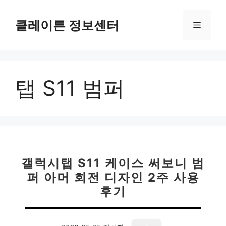
컨
텐
클레이튼 정보센터
메
츠
로
뉴
건
너
탭 S11 범퍼
뛰
기
갤럭시탭 S11 케이스 써보니 범
퍼 아머 회전 디자인 2주 사용
후기