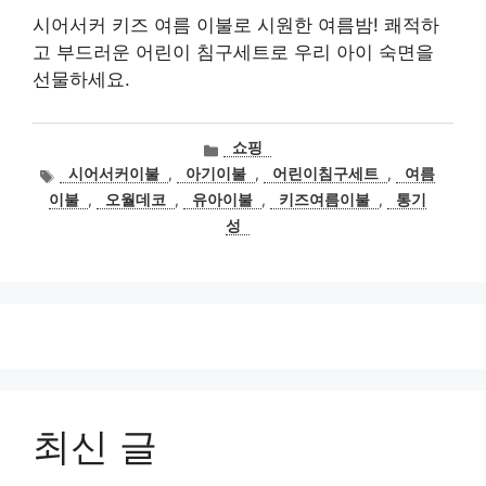
시어서커 키즈 여름 이불로 시원한 여름밤! 쾌적하
고 부드러운 어린이 침구세트로 우리 아이 숙면을
선물하세요.
카
쇼핑
테
태
시어서커이불
,
아기이불
,
어린이침구세트
,
여름
고
그
이불
,
오월데코
,
유아이불
,
키즈여름이불
,
통기
리
성
최신 글