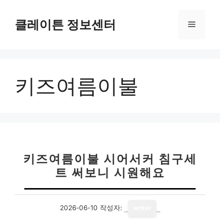
컨
텐
클레이튼 정보센터
메
츠
로
뉴
건
너
키즈여름이불
뛰
기
키즈여름이불 시어서커 침구세
트 써보니 시원해요
2026-06-10
작성자:
writer