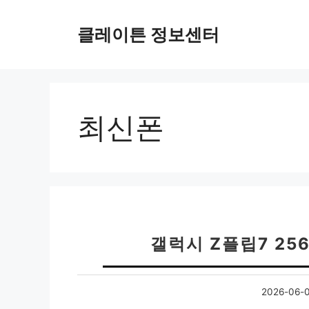
컨
텐
클레이튼 정보센터
츠
로
건
너
뛰
최신폰
기
갤럭시 Z플립7 25
2026-06-