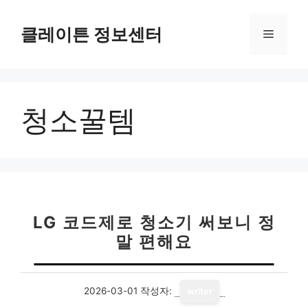
컨
텐
클레이튼 정보센터
메
츠
로
뉴
건
너
청소꿀템
뛰
기
LG 코드제로 청소기 써보니 정
말 편해요
2026-03-01
작성자:
writer