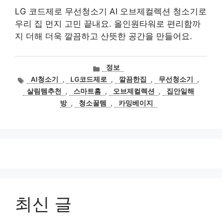
LG 코드제로 무선청소기 AI 오브제컬렉션 청소기로
우리 집 먼지 고민 끝내요. 올인원타워로 편리함까
지 더해 더욱 깔끔하고 산뜻한 공간을 만들어요.
카
정보
테
태
AI청소기
,
LG코드제로
,
깔끔한집
,
무선청소기
,
고
그
살림템추천
,
스마트홈
,
오브제컬렉션
,
집안일해
리
방
,
청소꿀템
,
카밍베이지
최신 글