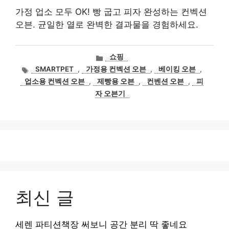
가정 업소 모두 OK! 빵 굽고 피자 완성하는 컨벡션
오븐. 균일한 열로 완벽한 결과물을 경험하세요.
카
쇼핑
테
태
SMARTPET
,
가정용 컨벡션 오븐
,
베이킹 오븐
,
고
그
업소용 컨벡션 오븐
,
제빵용 오븐
,
컨벤션 오븐
,
피
리
자 오븐기
최신 글
세렌 파티션책장 써보니 공간 분리 딱 좋네요