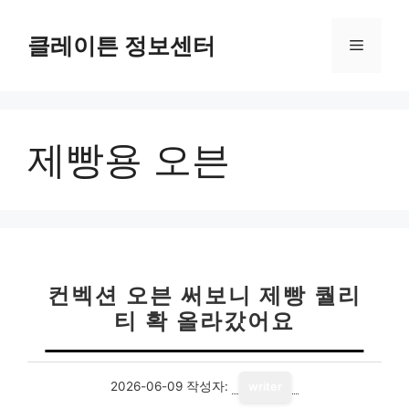
컨
텐
클레이튼 정보센터
메
츠
로
뉴
건
너
제빵용 오븐
뛰
기
컨벡션 오븐 써보니 제빵 퀄리
티 확 올라갔어요
2026-06-09
작성자:
writer