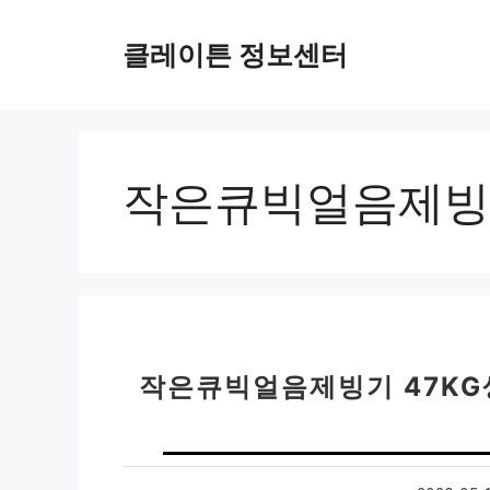
컨
텐
클레이튼 정보센터
츠
로
건
너
뛰
작은큐빅얼음제빙
기
작은큐빅얼음제빙기 47KG