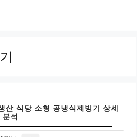
기
생산 식당 소형 공냉식제빙기 상세
분석