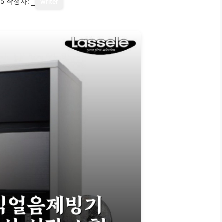
15
작성자:
writer