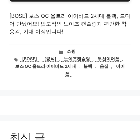
[BOSE] 보스 QC 울트라 이어버드 2세대 블랙, 드디
어 만났어요! 압도적인 노이즈 캔슬링과 편안한 착
용감, 기대 이상입니다!
카
쇼핑
테
태
[BOSE]
,
[공식]
,
노이즈캔슬링
,
무선이어폰
,
고
그
보스 QC 울트라 이어버드 2세대
,
블랙
,
음질
,
이어
리
폰
최신 글