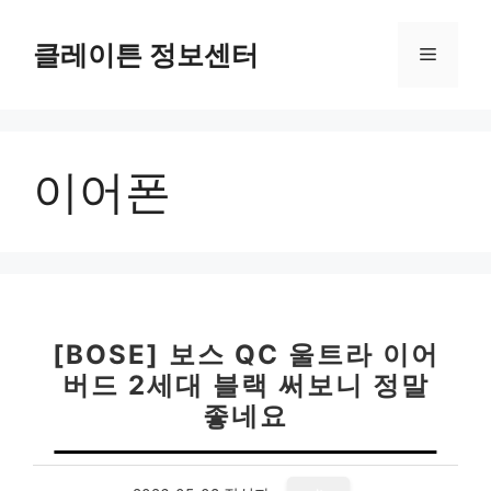
컨
텐
클레이튼 정보센터
메
츠
로
뉴
건
너
이어폰
뛰
기
[BOSE] 보스 QC 울트라 이어
버드 2세대 블랙 써보니 정말
좋네요