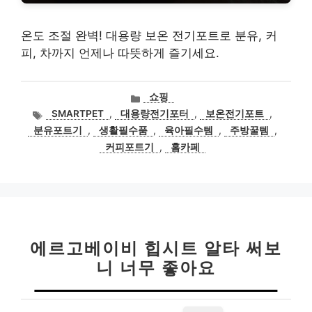
온도 조절 완벽! 대용량 보온 전기포트로 분유, 커
피, 차까지 언제나 따뜻하게 즐기세요.
카
쇼핑
테
태
SMARTPET
,
대용량전기포터
,
보온전기포트
,
고
그
분유포트기
,
생활필수품
,
육아필수템
,
주방꿀템
,
리
커피포트기
,
홈카페
에르고베이비 힙시트 알타 써보
니 너무 좋아요