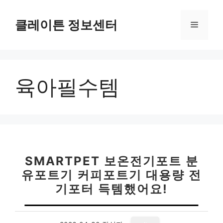
컨
텐
클레이튼 정보센터
메
츠
로
뉴
건
너
육아필수템
뛰
기
SMARTPET 보온전기포트 분
유포트기 커피포트기 대용량 전
기포터 득템했어요!