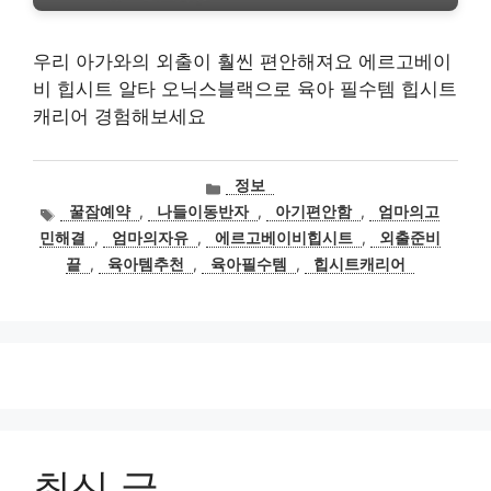
우리 아가와의 외출이 훨씬 편안해져요 에르고베이
비 힙시트 알타 오닉스블랙으로 육아 필수템 힙시트
캐리어 경험해보세요
카
정보
테
태
꿀잠예약
,
나들이동반자
,
아기편안함
,
엄마의고
고
그
민해결
,
엄마의자유
,
에르고베이비힙시트
,
외출준비
리
끝
,
육아템추천
,
육아필수템
,
힙시트캐리어
최신 글