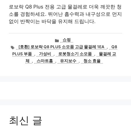
로보락 Q8 Plus 전용 고급 물걸레로 더욱 깨끗한 청
소를 경험하세요. 뛰어난 흡수력과 내구성으로 먼지
없이 반짝이는 바닥을 유지해 드립니다.
카
쇼핑
테
태
[호환] 로보락 Q8 PLUS 소모품 고급 물걸레 1EA
,
Q8
고
그
PLUS 부품
,
가성비
,
로봇청소기 소모품
,
물걸레 교
리
체
,
스마트홈
,
유지보수
,
청소 효율
최신 글