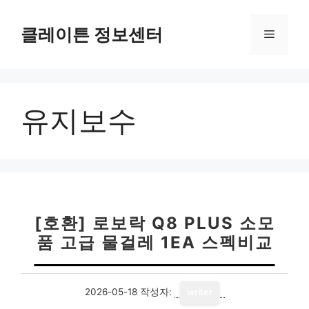
컨
텐
클레이튼 정보센터
메
츠
로
뉴
건
너
유지보수
뛰
기
[호환] 로보락 Q8 PLUS 소모
품 고급 물걸레 1EA 스펙비교
2026-05-18
작성자:
writer