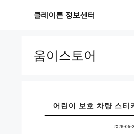
컨
텐
클레이튼 정보센터
츠
로
건
너
뛰
움이스토어
기
어린이 보호 차량 스티
2026-05-