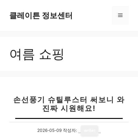
컨
텐
클레이튼 정보센터
메
츠
로
뉴
건
너
여름 쇼핑
뛰
기
손선풍기 슈틸루스터 써보니 와
진짜 시원해요!
2026-05-09
작성자:
writer