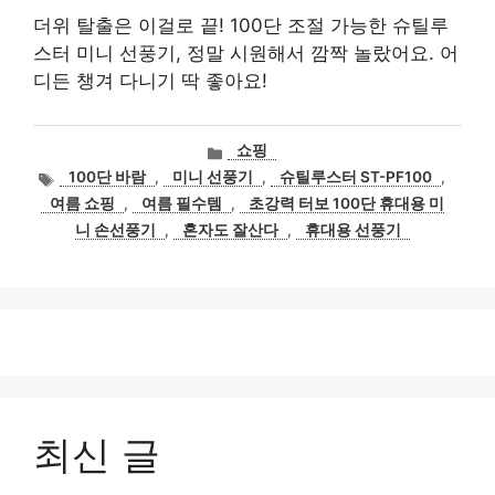
더위 탈출은 이걸로 끝! 100단 조절 가능한 슈틸루
스터 미니 선풍기, 정말 시원해서 깜짝 놀랐어요. 어
디든 챙겨 다니기 딱 좋아요!
카
쇼핑
테
태
100단 바람
,
미니 선풍기
,
슈틸루스터 ST-PF100
,
고
그
여름 쇼핑
,
여름 필수템
,
초강력 터보 100단 휴대용 미
리
니 손선풍기
,
혼자도 잘산다
,
휴대용 선풍기
최신 글