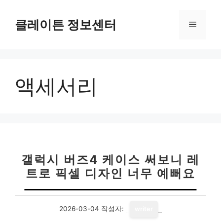
컨
텐
클레이튼 정보센터
메
츠
로
뉴
건
너
액세서리
뛰
기
갤럭시 버즈4 케이스 써보니 레
트로 픽셀 디자인 너무 예뻐요
2026-03-04
작성자:
writer