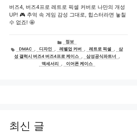
버즈4, 버즈4프로 레트로 픽셀 커버로 나만의 개성
UP! 🎮 추억 속 게임 감성 그대로, 힙스터라면 놓칠
수 없죠! 🤩
카
정보
테
태
DMAC
,
디자인
,
레벨업 커버
,
레트로 픽셀
,
삼
고
그
성 갤럭시 버즈4 버즈4프로 케이스
,
삼성공식파트너
,
리
액세서리
,
이어폰 케이스
최신 글