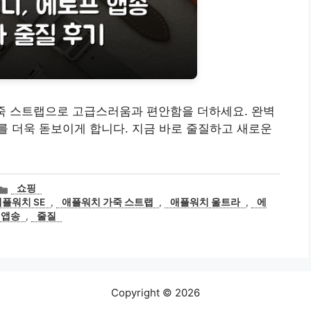
송 가죽 스트랩으로 고급스러움과 편안함을 더하세요. 완벽
 더욱 돋보이게 합니다. 지금 바로 줄질하고 새로운
카
쇼핑
테
플워치 SE
,
애플워치 가죽 스트랩
,
애플워치 울트라
,
에
고
 앱송
,
줄질
리
Copyright © 2026