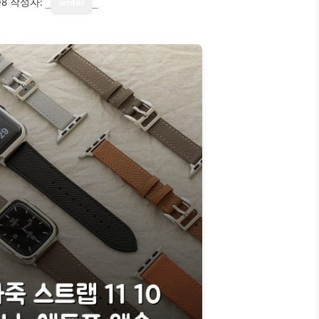
08
작성자:
writer