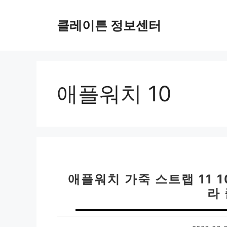
컨
텐
클레이튼 정보센터
츠
로
건
너
뛰
애플워치 10
기
애플워치 가죽 스트랩 11 1
라