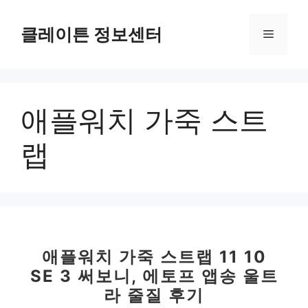
컨
텐
클레이튼 정보센터
메
츠
로
뉴
건
너
애플워치 가죽 스트
뛰
기
랩
애플워치 가죽 스트랩 11 10
SE 3 써보니, 에토프 앱송 울트
라 줄질 후기