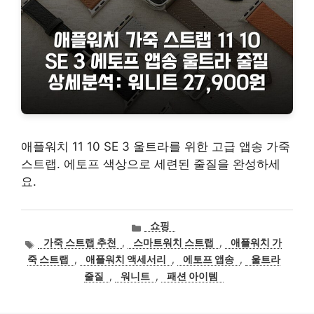
애플워치 11 10 SE 3 울트라를 위한 고급 앱송 가죽
스트랩. 에토프 색상으로 세련된 줄질을 완성하세
요.
카
쇼핑
테
태
가죽 스트랩 추천
,
스마트워치 스트랩
,
애플워치 가
고
그
죽 스트랩
,
애플워치 액세서리
,
에토프 앱송
,
울트라
리
줄질
,
워니트
,
패션 아이템