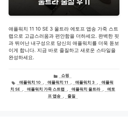
애플워치 11 10 SE 3 울트라 에토프 앱송 가죽 스트
랩으로 고급스러움과 편안함을 더하세요. 완벽한 핏
과 뛰어난 내구성으로 당신의 애플워치를 더욱 돋보
이게 합니다. 지금 바로 줄질하고 새로운 스타일을
완성하세요.
카
쇼핑
테
태
애플워치 10
,
애플워치 11
,
애플워치 3
,
애플워
고
그
치 SE
,
애플워치 가죽 스트랩
,
애플워치 울트라
,
에토
리
프 앱송
,
줄질