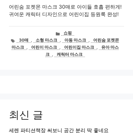
어린숨 포켓몬 마스크 30매로 아이들 호흡 편하게!
귀여운 캐릭터 디자인으로 어린이집 등원룩 완성!
카
쇼핑
테
태
30매
,
소형 마스크
,
아동 마스크
,
어린숨 포켓몬
고
그
마스크
,
어린이 마스크
,
어린이집 마스크
,
유아 마스
리
크
,
캐릭터 마스크
최신 글
세렌 파티션책장 써보니 공간 분리 딱 좋네요