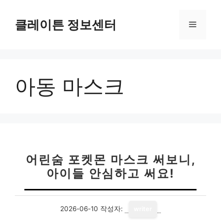
컨
텐
클레이튼 정보센터
메
츠
로
뉴
건
너
아동 마스크
뛰
기
어린숨 포켓몬 마스크 써보니,
아이들 안심하고 써요!
2026-06-10
작성자:
writer