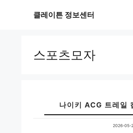
컨
텐
클레이튼 정보센터
츠
로
건
너
뛰
스포츠모자
기
나이키 ACG 트레일 
2026-05-