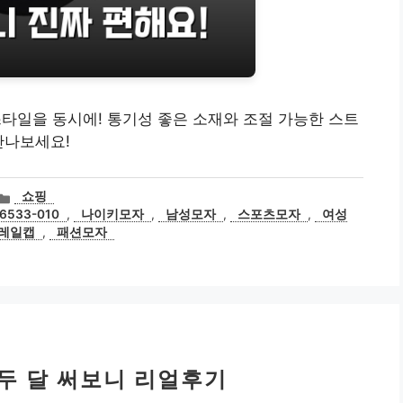
스타일을 동시에! 통기성 좋은 소재와 조절 가능한 스트
만나보세요!
카
쇼핑
테
533-010
,
나이키모자
,
남성모자
,
스포츠모자
,
여성
고
레일캡
,
패션모자
리
 두 달 써보니 리얼후기