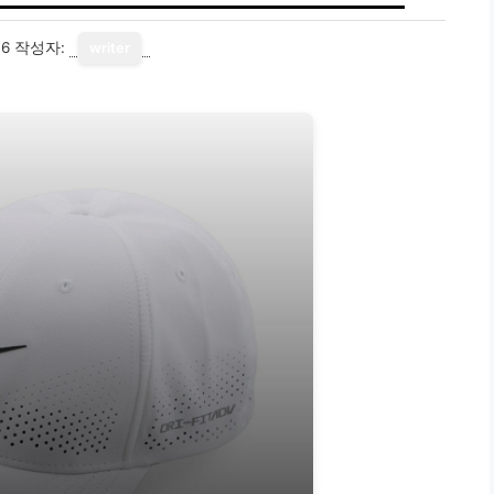
16
작성자:
writer