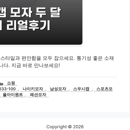
 스타일과 편안함을 모두 잡으세요. 통기성 좋은 소재
다. 지금 바로 만나보세요!
카
쇼핑
테
33-100
,
나이키모자
,
남성모자
,
스우시캡
,
스포츠모
고
,
올아이원트
,
패션모자
리
Copyright © 2026