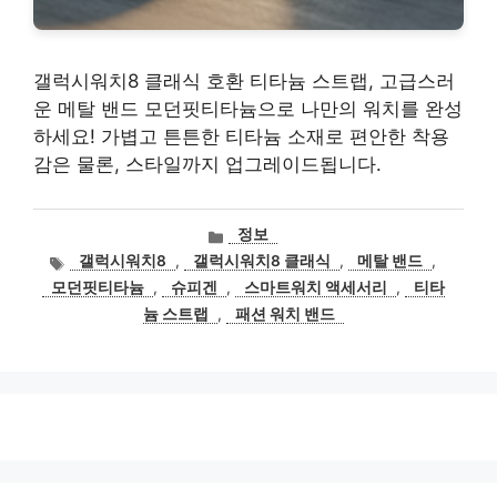
갤럭시워치8 클래식 호환 티타늄 스트랩, 고급스러
운 메탈 밴드 모던핏티타늄으로 나만의 워치를 완성
하세요! 가볍고 튼튼한 티타늄 소재로 편안한 착용
감은 물론, 스타일까지 업그레이드됩니다.
카
정보
테
태
갤럭시워치8
,
갤럭시워치8 클래식
,
메탈 밴드
,
고
그
모던핏티타늄
,
슈피겐
,
스마트워치 액세서리
,
티타
리
늄 스트랩
,
패션 워치 밴드