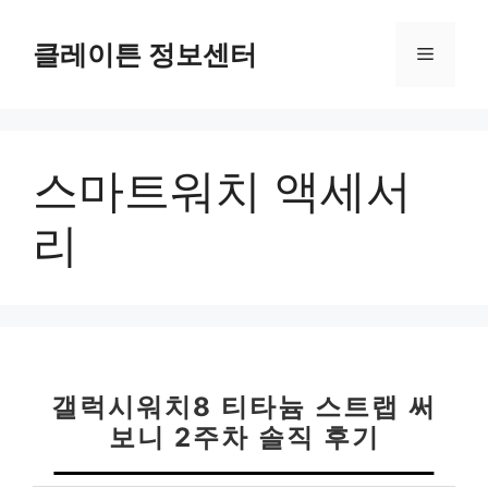
컨
텐
클레이튼 정보센터
메
츠
로
뉴
건
너
스마트워치 액세서
뛰
기
리
갤럭시워치8 티타늄 스트랩 써
보니 2주차 솔직 후기