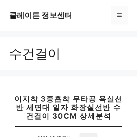
컨
텐
클레이튼 정보센터
메
츠
로
뉴
건
너
수건걸이
뛰
기
이지착 3중흡착 무타공 욕실선
반 세면대 일자 화장실선반 수
건걸이 30CM 상세분석