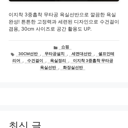
이지착 3중흡착 무타공 욕실선반으로 깔끔한 욕실
완성! 튼튼한 고정력과 세련된 디자인으로 수건걸이
겸용, 30cm 사이즈로 공간 활용도 UP.
카
쇼핑
테
태
30CM선반
,
무타공설치
,
세면대선반
,
셀프인테
고
그
리어
,
수건걸이
,
욕실정리
,
이지착 3중흡착 무타공
리
욕실선반
,
화장실선반
최신 글