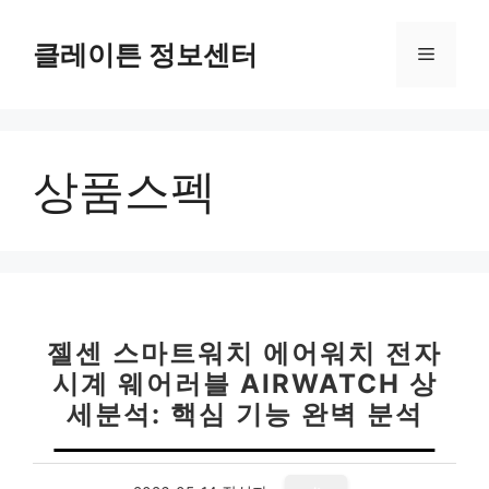
컨
텐
클레이튼 정보센터
메
츠
로
뉴
건
너
상품스펙
뛰
기
젤센 스마트워치 에어워치 전자
시계 웨어러블 AIRWATCH 상
세분석: 핵심 기능 완벽 분석