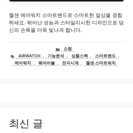
젤센 에어워치 스마트밴드로 스마트한 일상을 경험
하세요. 뛰어난 성능과 스타일리시한 디자인으로 당
신의 손목을 더욱 빛나게 합니다.
카
쇼핑
테
태
AIRWATCH
,
기능분석
,
상품스펙
,
스마트밴드
,
고
그
에어워치
,
웨어러블
,
전자시계
,
젤센 스마트워치
리
최신 글