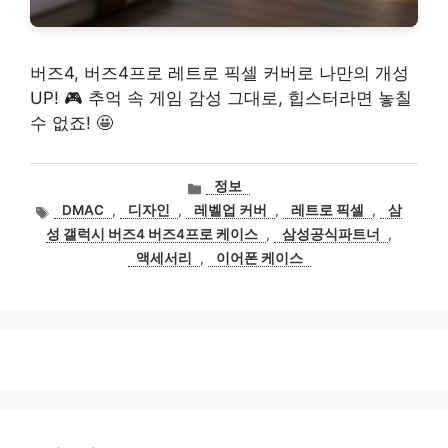
버즈4, 버즈4프로 레트로 픽셀 커버로 나만의 개성
UP! 🎮 추억 속 게임 감성 그대로, 힙스터라면 놓칠
수 없죠! 🤩
카
정보
테
태
DMAC
,
디자인
,
레벨업 커버
,
레트로 픽셀
,
삼
고
그
성 갤럭시 버즈4 버즈4프로 케이스
,
삼성공식파트너
,
리
액세서리
,
이어폰 케이스