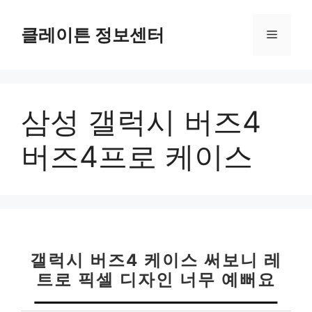
컨
텐
클레이튼 정보센터
메
츠
로
뉴
건
너
삼성 갤럭시 버즈4
뛰
기
버즈4프로 케이스
갤럭시 버즈4 케이스 써보니 레
트로 픽셀 디자인 너무 예뻐요