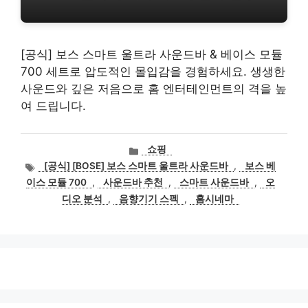
[공식] 보스 스마트 울트라 사운드바 & 베이스 모듈
700 세트로 압도적인 몰입감을 경험하세요. 생생한
사운드와 깊은 저음으로 홈 엔터테인먼트의 격을 높
여 드립니다.
카
쇼핑
테
태
[공식] [BOSE] 보스 스마트 울트라 사운드바
,
보스 베
고
그
이스 모듈 700
,
사운드바 추천
,
스마트 사운드바
,
오
리
디오 분석
,
음향기기 스펙
,
홈시네마