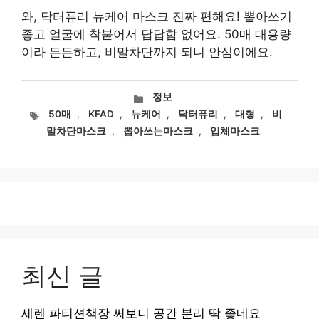
와, 닥터퓨리 뉴케어 마스크 진짜 편해요! 뽑아쓰기
좋고 얼굴에 착붙어서 답답함 없어요. 50매 대용량
이라 든든하고, 비말차단까지 되니 안심이에요.
카
정보
테
태
50매
,
KFAD
,
뉴케어
,
닥터퓨리
,
대형
,
비
고
그
말차단마스크
,
뽑아쓰는마스크
,
입체마스크
리
최신 글
세렌 파티션책장 써보니 공간 분리 딱 좋네요