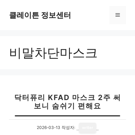
컨
텐
클레이튼 정보센터
메
츠
로
뉴
건
너
비말차단마스크
뛰
기
닥터퓨리 KFAD 마스크 2주 써
보니 숨쉬기 편해요
2026-03-13
작성자:
writer