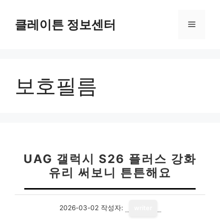
컨
텐
클레이튼 정보센터
메
츠
로
뉴
건
너
보호필름
뛰
기
UAG 갤럭시 S26 플러스 강화
유리 써보니 튼튼해요
2026-03-02
작성자:
writer