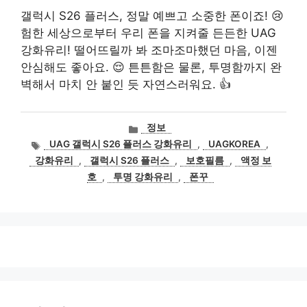
갤럭시 S26 플러스, 정말 예쁘고 소중한 폰이죠! 😢
험한 세상으로부터 우리 폰을 지켜줄 든든한 UAG
강화유리! 떨어뜨릴까 봐 조마조마했던 마음, 이젠
안심해도 좋아요. 😌 튼튼함은 물론, 투명함까지 완
벽해서 마치 안 붙인 듯 자연스러워요. 👍
카
정보
테
태
UAG 갤럭시 S26 플러스 강화유리
,
UAGKOREA
,
고
그
강화유리
,
갤럭시 S26 플러스
,
보호필름
,
액정 보
리
호
,
투명 강화유리
,
폰꾸