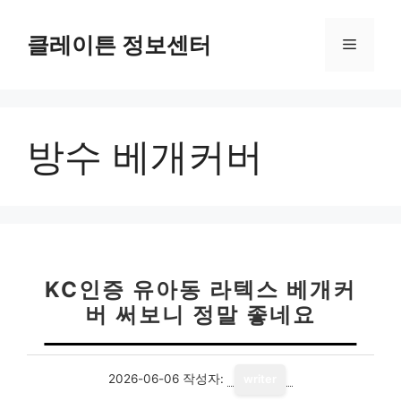
컨
텐
클레이튼 정보센터
메
츠
로
뉴
건
너
방수 베개커버
뛰
기
KC인증 유아동 라텍스 베개커
버 써보니 정말 좋네요
2026-06-06
작성자:
writer