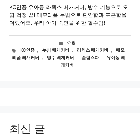
KC인증 유아동 라텍스 베개커버, 방수 기능으로 오
염 걱정 끝! 메모리폼 누빔으로 편안함과 포근함을
더했어요. 우리 아이 숙면을 위한 필수템!
카
쇼핑
테
태
KC인증
,
누빔 베개커버
,
라텍스 베개커버
,
메모
고
그
리폼 베개커버
,
방수 베개커버
,
슬립스파
,
유아동 베
리
개커버
최신 글