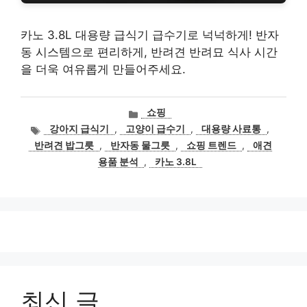
카노 3.8L 대용량 급식기 급수기로 넉넉하게! 반자
동 시스템으로 편리하게, 반려견 반려묘 식사 시간
을 더욱 여유롭게 만들어주세요.
카
쇼핑
테
태
강아지 급식기
,
고양이 급수기
,
대용량 사료통
,
고
그
반려견 밥그릇
,
반자동 물그릇
,
쇼핑 트렌드
,
애견
리
용품 분석
,
카노 3.8L
최신 글