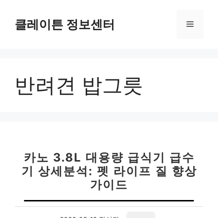
컨
텐
클레이튼 정보센터
메
츠
로
뉴
건
너
반려견 밥그릇
뛰
기
카노 3.8L 대용량 급식기 급수
기 상세분석: 펫 라이프 질 향상
가이드