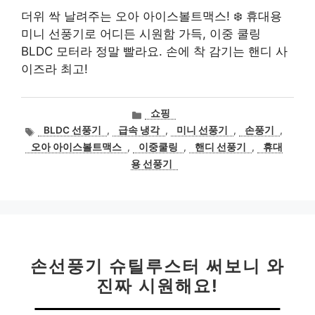
더위 싹 날려주는 오아 아이스볼트맥스! ❄️ 휴대용
미니 선풍기로 어디든 시원함 가득, 이중 쿨링
BLDC 모터라 정말 빨라요. 손에 착 감기는 핸디 사
이즈라 최고!
카
쇼핑
테
태
BLDC 선풍기
,
급속 냉각
,
미니 선풍기
,
손풍기
,
고
그
오아 아이스볼트맥스
,
이중쿨링
,
핸디 선풍기
,
휴대
리
용 선풍기
손선풍기 슈틸루스터 써보니 와
진짜 시원해요!