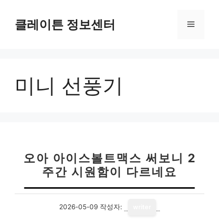
컨
텐
클레이튼 정보센터
메
츠
로
뉴
건
너
미니 선풍기
뛰
기
오아 아이스볼트맥스 써보니 2
주간 시원함이 다르네요
2026-05-09
작성자:
writer