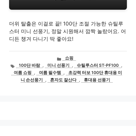
더위 탈출은 이걸로 끝! 100단 조절 가능한 슈틸루
스터 미니 선풍기, 정말 시원해서 깜짝 놀랐어요. 어
디든 챙겨 다니기 딱 좋아요!
카
쇼핑
테
태
100단 바람
,
미니 선풍기
,
슈틸루스터 ST-PF100
,
고
그
여름 쇼핑
,
여름 필수템
,
초강력 터보 100단 휴대용 미
리
니 손선풍기
,
혼자도 잘산다
,
휴대용 선풍기