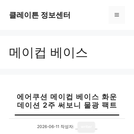
컨
텐
클레이튼 정보센터
메
츠
로
뉴
건
너
메이컵 베이스
뛰
기
에어쿠션 메이컵 베이스 화운
데이션 2주 써보니 물광 팩트
2026-06-11
작성자:
writer