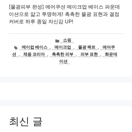
[물광피부 완성] 에어쿠션 메이크업 베이스 파운데
이션으로 얇고 투명하게! 촉촉한 물광 표현과 결점
커버로 하루 종일 자신감 UP!
카
쇼핑
테
태
메이컵 베이스
,
메이크업
,
물광 팩트
,
에어쿠
고
그
션
,
채움 코리아
,
촉촉한 피부
,
피부 표현
,
화운데
리
이션
최신 글