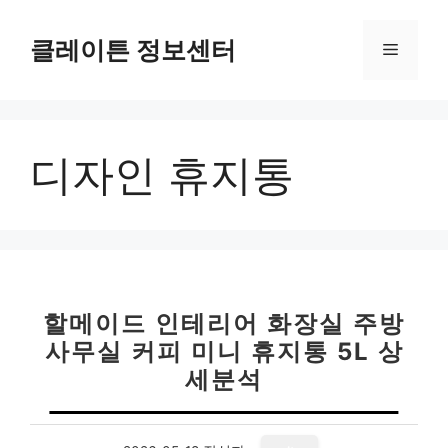
컨
텐
클레이튼 정보센터
메
츠
로
뉴
건
너
디자인 휴지통
뛰
기
할메이드 인테리어 화장실 주방
사무실 커피 미니 휴지통 5L 상
세분석