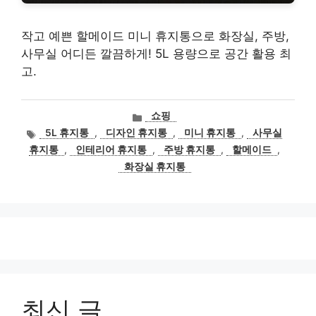
작고 예쁜 할메이드 미니 휴지통으로 화장실, 주방,
사무실 어디든 깔끔하게! 5L 용량으로 공간 활용 최
고.
카
쇼핑
테
태
5L 휴지통
,
디자인 휴지통
,
미니 휴지통
,
사무실
고
그
휴지통
,
인테리어 휴지통
,
주방 휴지통
,
할메이드
,
리
화장실 휴지통
최신 글