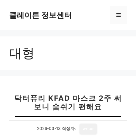
컨
텐
클레이튼 정보센터
메
츠
로
뉴
건
너
대형
뛰
기
닥터퓨리 KFAD 마스크 2주 써
보니 숨쉬기 편해요
2026-03-13
작성자:
writer