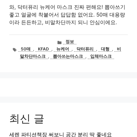
와, 닥터퓨리 뉴케어 마스크 진짜 편해요! 뽑아쓰기
좋고 얼굴에 착붙어서 답답함 없어요. 50매 대용량
이라 든든하고, 비말차단까지 되니 안심이에요.
카
정보
테
태
50매
,
KFAD
,
뉴케어
,
닥터퓨리
,
대형
,
비
고
그
말차단마스크
,
뽑아쓰는마스크
,
입체마스크
리
최신 글
세렌 파티션책장 써보니 공간 분리 딱 좋네요