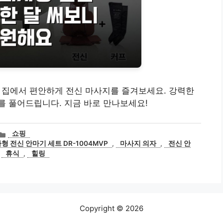
P로 집에서 편안하게 전신 마사지를 즐겨보세요. 강력한
를 풀어드립니다. 지금 바로 만나보세요!
카
쇼핑
테
형 전신 안마기 세트 DR-1004MVP
,
마사지 의자
,
전신 안
고
,
휴식
,
힐링
리
Copyright © 2026