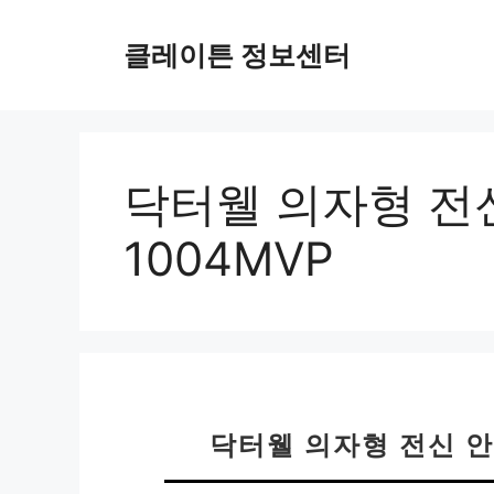
컨
텐
클레이튼 정보센터
츠
로
건
너
뛰
닥터웰 의자형 전신
기
1004MVP
닥터웰 의자형 전신 안